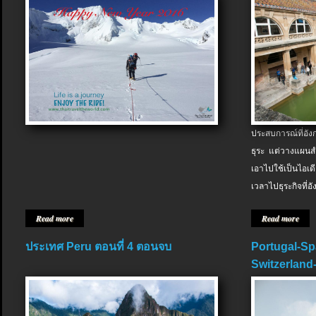
ประสบการณ์ที่อัง
ธุระ แต่วางแผนสำ
เอาไปใช้เป็นไอเด
เวลาไปธุระกิจที่อ
Read more
Read more
ประเทศ Peru ตอนที่ 4 ตอนจบ
Portugal-Sp
Switzerland-