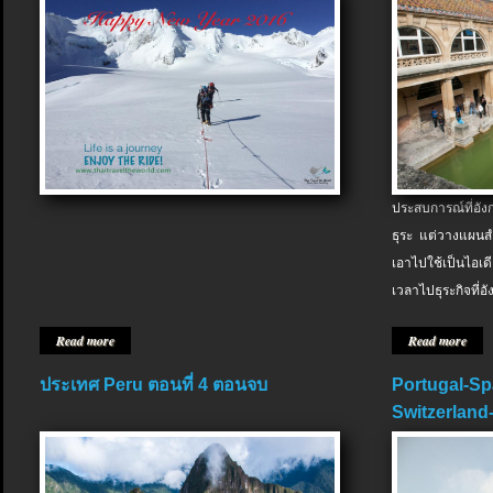
ประสบการณ์ที่อัง
ธุระ แต่วางแผนสำ
เอาไปใช้เป็นไอเด
เวลาไปธุระกิจที่อ
Read more
Read more
ประเทศ Peru ตอนที่ 4 ตอนจบ
Portugal-Sp
Switzerland-