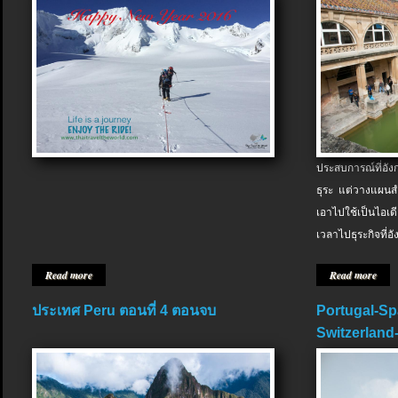
ประสบการณ์ที่อัง
ธุระ แต่วางแผนสำ
เอาไปใช้เป็นไอเด
เวลาไปธุระกิจที่อ
Read more
Read more
ประเทศ Peru ตอนที่ 4 ตอนจบ
Portugal-Sp
Switzerland-