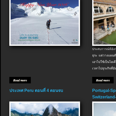
ประสบการณ์ที่อัง
ธุระ แต่วางแผนสำ
เอาไปใช้เป็นไอเด
เวลาไปธุระกิจที่อ
Read more
Read more
ประเทศ Peru ตอนที่ 4 ตอนจบ
Portugal-Sp
Switzerland-