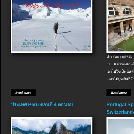
ประสบการณ์ที่อัง
ธุระ แต่วางแผนสำ
เอาไปใช้เป็นไอเด
เวลาไปธุระกิจที่อ
Read more
Read more
ประเทศ Peru ตอนที่ 4 ตอนจบ
Portugal-Sp
Switzerland-