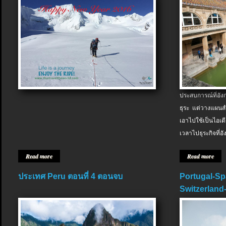
ประสบการณ์ที่อัง
ธุระ แต่วางแผนสำ
เอาไปใช้เป็นไอเด
เวลาไปธุระกิจที่อ
Read more
Read more
ประเทศ Peru ตอนที่ 4 ตอนจบ
Portugal-Sp
Switzerland-