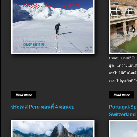
ประสบการณ์ที่อัง
ธุระ แต่วางแผนสำ
เอาไปใช้เป็นไอเด
เวลาไปธุระกิจที่อ
Read more
Read more
ประเทศ Peru ตอนที่ 4 ตอนจบ
Portugal-Sp
Switzerland-