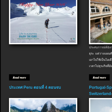
ประสบการณ์ที่อัง
ธุระ แต่วางแผนสำ
เอาไปใช้เป็นไอเด
เวลาไปธุระกิจที่อ
Read more
Read more
ประเทศ Peru ตอนที่ 4 ตอนจบ
Portugal-Sp
Switzerland-