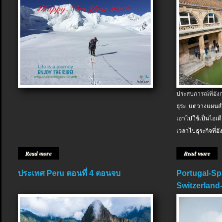
ประสบการณ์ที่อัง
ธุระ แต่วางแผนสำ
เอาไปใช้เป็นไอเด
เวลาไปธุระกิจที่อ
Read more
Read more
ประเทศ Peru ตอนที่ 4 ตอนจบ
Portugal-Sp
Switzerland-