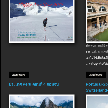
ประสบการณ์ที่อัง
ธุระ แต่วางแผนสำ
เอาไปใช้เป็นไอเด
เวลาไปธุระกิจที่อ
Read more
Read more
ประเทศ Peru ตอนที่ 4 ตอนจบ
Portugal-Sp
Switzerland-