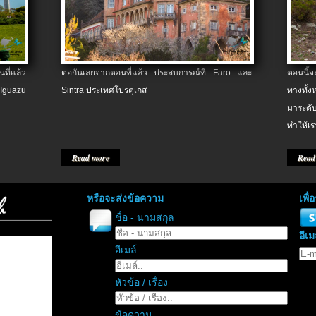
ที่แล้ว
ต่อกันเลยจากตอนที่แล้ว ประสบการณ์ที่ Faro และ
ตอนนี้
 Iguazu
Sintra ประเทศโปรตุเกส
ทางทั้
มาระดับ
ทำให้เร
Read more
Read
หรือจะส่งข้อความ
เพื
ชื่อ - นามสกุล
อีเม
อีเมล์
หัวข้อ / เรื่อง
ข้อความ