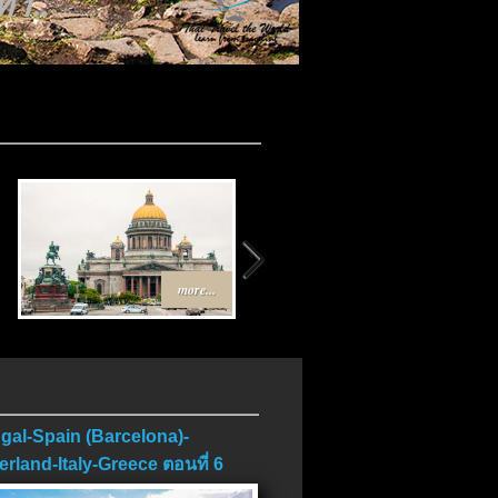
 1..
more...
more...
gal-Spain (Barcelona)-
erland-Italy-Greece ตอนที่ 6
บ