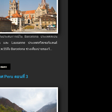
เป็นประสบการณ์ใน Barcelona ประเทศสเปน
 และ Lausanne ประเทศสวิสเซอร์แลนด์
.พ.​55ถึง Barcelona ช่วงเที่ยงบ่ายของวั...
 more
ศ Peru ตอนที่ 3