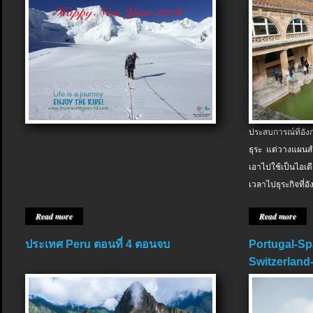
ประสบการณ์ที่อัง
ธุระ แต่วางแผนสำ
เอาไปใช้เป็นไอเด
เวลาไปธุระกิจที่อ
Read more
Read more
ประเทศ Peru ตอนที่ 4 ตอนจบ
Portugal-Sp
Switzerland-