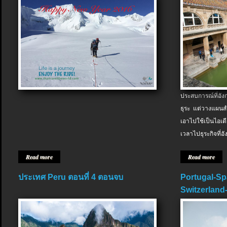
ประสบการณ์ที่อัง
ธุระ แต่วางแผนสำ
เอาไปใช้เป็นไอเด
เวลาไปธุระกิจที่อ
Read more
Read more
ประเทศ Peru ตอนที่ 4 ตอนจบ
Portugal-Sp
Switzerland-