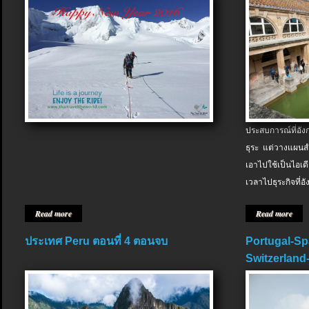
ประสบการณ์ที่อัง
ธุระ แต่วางแผนสำ
เอาไปใช้เป็นไอเด
เวลาไปธุระกิจที่อ
Read more
Read more
ประเทศ Peru ตอนที่ 4 ตอนจบ
Portugal-Sp
Switzerland-