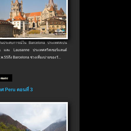
เป็นประสบการณ์ใน Barcelona ประเทศสเปน
 และ Lausanne ประเทศสวิสเซอร์แลนด์
.พ.​55ถึง Barcelona ช่วงเที่ยงบ่ายของวั...
 more
ศ Peru ตอนที่ 3