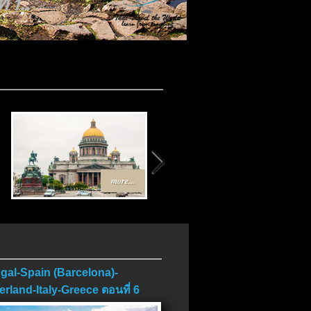
บ..
more...
more...
gal-Spain (Barcelona)-
erland-Italy-Greece ตอนที่ 6
บ