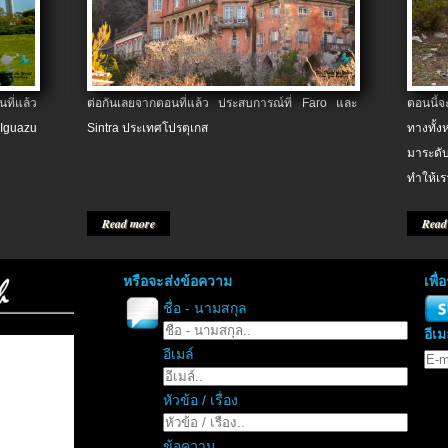
ที่แล้ว
ต่อกันเลยจากตอนที่แล้ว ประสบการณ์ที่ Faro และ
ตอนนี้
 Iguazu
Sintra ประเทศโปรตุเกส
ทางทั้
มาระดับ
ทำให้เร
Read more
Read
หรือจะส่งข้อความ
เพื
ชื่อ - นามสกุล
อีเม
อีเมล์
หัวข้อ / เรื่อง
ข้อความ