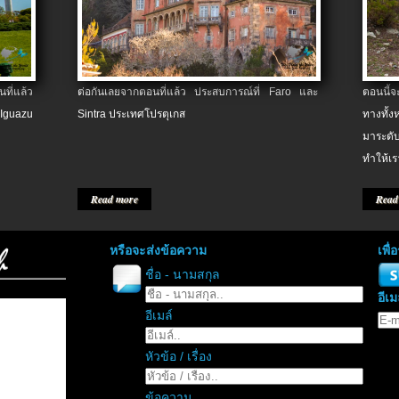
ที่แล้ว
ต่อกันเลยจากตอนที่แล้ว ประสบการณ์ที่ Faro และ
ตอนนี้
 Iguazu
Sintra ประเทศโปรตุเกส
ทางทั้
มาระดับ
ทำให้เร
Read more
Read
หรือจะส่งข้อความ
เพื
ชื่อ - นามสกุล
อีเม
อีเมล์
หัวข้อ / เรื่อง
ข้อความ