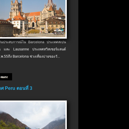
เป็นประสบการณ์ใน Barcelona ประเทศสเปน
 และ Lausanne ประเทศสวิสเซอร์แลนด์
.พ.​55ถึง Barcelona ช่วงเที่ยงบ่ายของวั...
 more
ศ Peru ตอนที่ 3