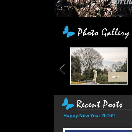
Northe
เส้
more...
Happy New Year 2016!!