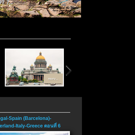
 1..
.
more...
more...
gal-Spain (Barcelona)-
erland-Italy-Greece ตอนที่ 6
บ