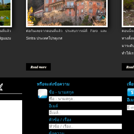
ที่แล้ว
ต่อกันเลยจากตอนที่แล้ว ประสบการณ์ที่ Faro และ
ตอนนี้
 Iguazu
Sintra ประเทศโปรตุเกส
ทางทั้
มาระดับ
ทำให้เร
Read more
Read
หรือจะส่งข้อความ
เพื
ชื่อ - นามสกุล
อีเม
อีเมล์
หัวข้อ / เรื่อง
ข้อความ