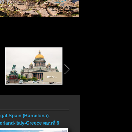
 1..
.
more...
more...
gal-Spain (Barcelona)-
erland-Italy-Greece ตอนที่ 6
บ