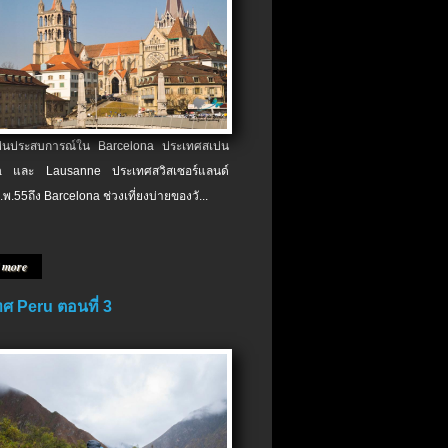
เป็นประสบการณ์ใน Barcelona ประเทศสเปน
 และ Lausanne ประเทศสวิสเซอร์แลนด์
.พ.​55ถึง Barcelona ช่วงเที่ยงบ่ายของวั...
 more
ศ Peru ตอนที่ 3