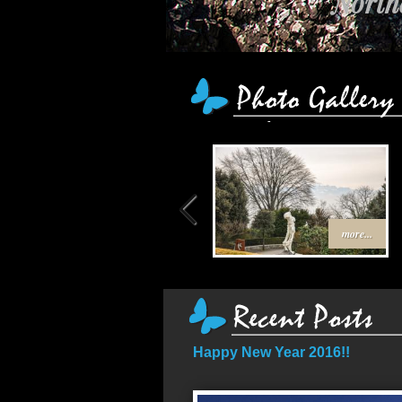
Northe
เส้น
more...
Happy New Year 2016!!