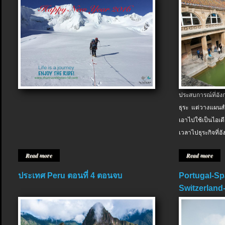
ประสบการณ์ที่อัง
ธุระ แต่วางแผนสำ
เอาไปใช้เป็นไอเด
เวลาไปธุระกิจที่อ
Read more
Read more
ประเทศ Peru ตอนที่ 4 ตอนจบ
Portugal-Sp
Switzerland-