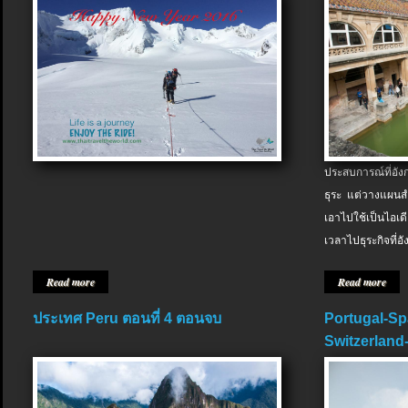
ประสบการณ์ที่อัง
ธุระ แต่วางแผนสำ
เอาไปใช้เป็นไอเด
เวลาไปธุระกิจที่อ
Read more
Read more
ประเทศ Peru ตอนที่ 4 ตอนจบ
Portugal-Sp
Switzerland-