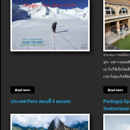
ประสบการณ์ที่อัง
ธุระ แต่วางแผนสำ
เอาไปใช้เป็นไอเด
เวลาไปธุระกิจที่อ
Read more
Read more
ประเทศ Peru ตอนที่ 4 ตอนจบ
Portugal-Sp
Switzerland-