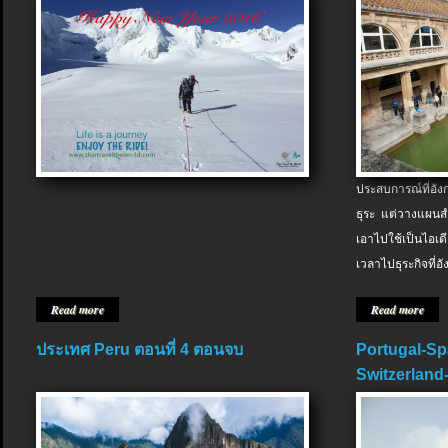
ประสบการณ์ที่อัง
ธุระ แต่วางแผนสำ
เอาไปใช้เป็นไอเด
เวลาไปธุระกิจที่อ
Read more
Read more
ประเทศ Peru ตอนที่ 4 ตอนจบ
Portugal-Sp
Switzerland-