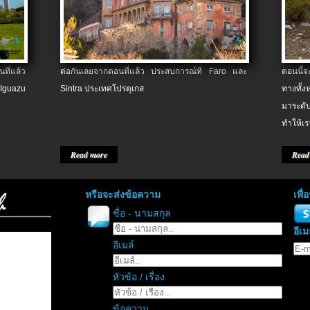
ที่แล้ว
ต่อกันเลยจากตอนที่แล้ว ประสบการณ์ที่ Faro และ
ตอนนี้
 Iguazu
Sintra ประเทศโปรตุเกส
ทางทั้
มาระดับ
ทำให้เร
Read more
Read
หรือจะส่งข้อความ
เพื
ชื่อ - นามสกุล
อีเม
อีเมล์
หัวข้อ / เรื่อง
ข้อความ