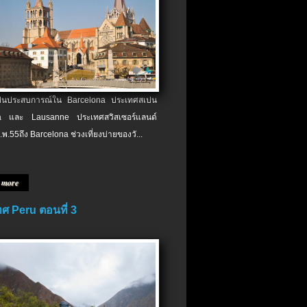
เป็นประสบการณ์ใน Barcelona ประเทศสเปน
 และ Lausanne ประเทศสวิสเซอร์แลนด์
.พ.​55ถึง Barcelona ช่วงเที่ยงบ่ายของวั...
 more
ศ Peru ตอนที่ 3