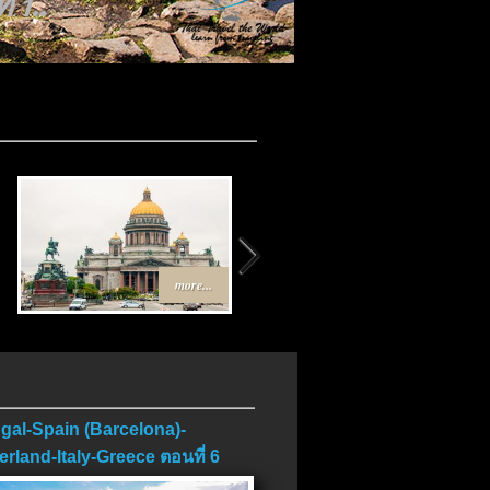
 1..
more...
more...
gal-Spain (Barcelona)-
erland-Italy-Greece ตอนที่ 6
บ