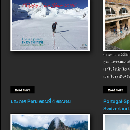
ประสบการณ์ที่อัง
ธุระ แต่วางแผนสำ
เอาไปใช้เป็นไอเด
เวลาไปธุระกิจที่อ
Read more
Read more
ประเทศ Peru ตอนที่ 4 ตอนจบ
Portugal-Sp
Switzerland-