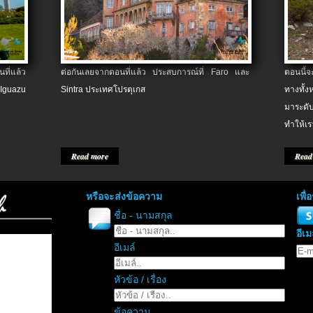
ที่แล้ว
ต่อกันเลยจากตอนที่แล้ว ประสบการณ์ที่ Faro และ
ตอนนี้
 Iguazu
Sintra ประเทศโปรตุเกส
ทางทั้
มาระดับ
ทำให้เร
Read more
Read
หรือจะส่งข้อความ
เพื
ชื่อ - นามสกุล
อีเม
อีเมล์
หัวข้อ / เรื่อง
ข้อความ