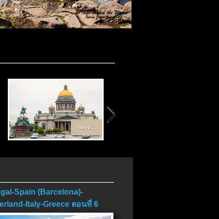
 1..
.
more...
more...
gal-Spain (Barcelona)-
erland-Italy-Greece ตอนที่ 6
บ