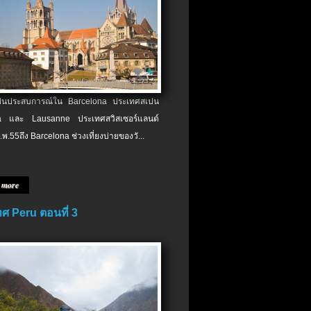
เป็นประสบการณ์ใน Barcelona ประเทศสเปน
 และ Lausanne ประเทศสวิสเซอร์แลนด์
.พ.​55ถึง Barcelona ช่วงเที่ยงบ่ายของวั...
 more
ศ Peru ตอนที่ 3