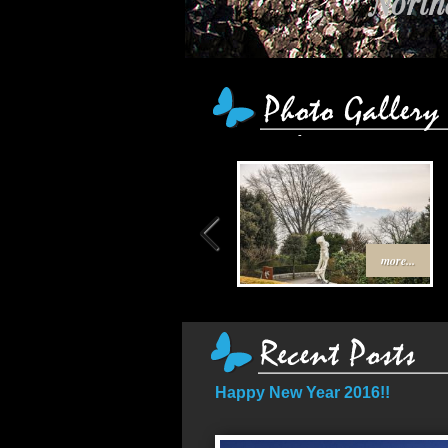
Northe
เส้น
more...
Happy New Year 2016!!