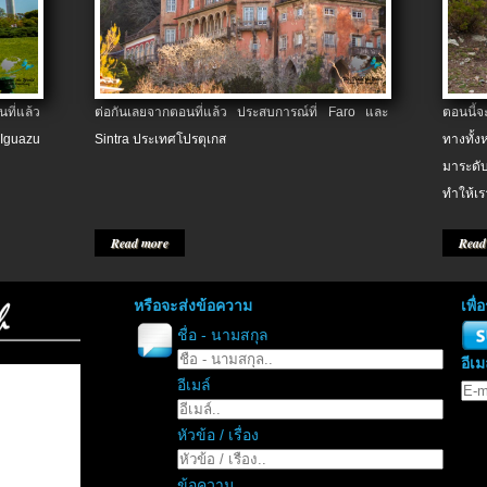
ที่แล้ว
ต่อกันเลยจากตอนที่แล้ว ประสบการณ์ที่ Faro และ
ตอนนี้
 Iguazu
Sintra ประเทศโปรตุเกส
ทางทั้
มาระดับ
ทำให้เร
Read more
Read
หรือจะส่งข้อความ
เพื
ชื่อ - นามสกุล
อีเม
อีเมล์
หัวข้อ / เรื่อง
ข้อความ