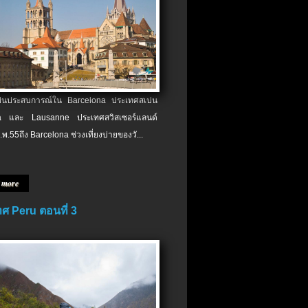
เป็นประสบการณ์ใน Barcelona ประเทศสเปน
 และ Lausanne ประเทศสวิสเซอร์แลนด์
.พ.​55ถึง Barcelona ช่วงเที่ยงบ่ายของวั...
 more
ศ Peru ตอนที่ 3