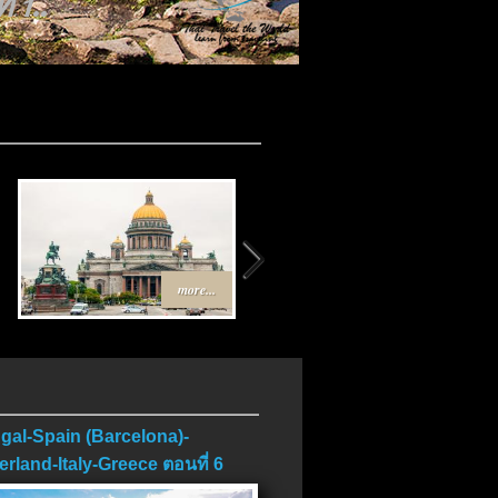
 1..
more...
more...
gal-Spain (Barcelona)-
erland-Italy-Greece ตอนที่ 6
บ