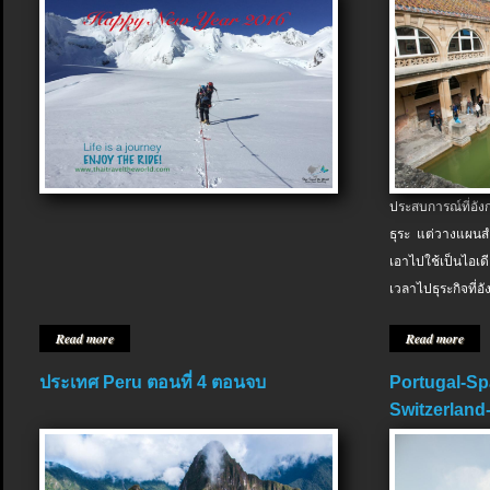
ประสบการณ์ที่อัง
ธุระ แต่วางแผนสำ
เอาไปใช้เป็นไอเด
เวลาไปธุระกิจที่อ
Read more
Read more
ประเทศ Peru ตอนที่ 4 ตอนจบ
Portugal-Sp
Switzerland-