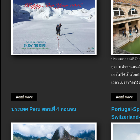
ประสบการณ์ที่อัง
ธุระ แต่วางแผนสำ
เอาไปใช้เป็นไอเด
เวลาไปธุระกิจที่อ
Read more
Read more
ประเทศ Peru ตอนที่ 4 ตอนจบ
Portugal-Sp
Switzerland-