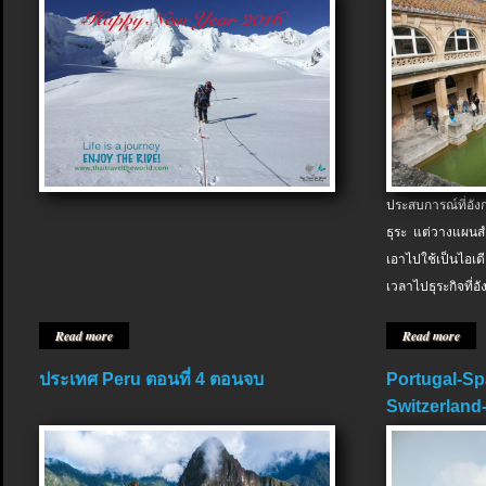
ประสบการณ์ที่อัง
ธุระ แต่วางแผนสำ
เอาไปใช้เป็นไอเด
เวลาไปธุระกิจที่อ
Read more
Read more
ประเทศ Peru ตอนที่ 4 ตอนจบ
Portugal-Sp
Switzerland-