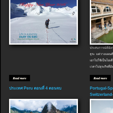
ประสบการณ์ที่อัง
ธุระ แต่วางแผนสำ
เอาไปใช้เป็นไอเด
เวลาไปธุระกิจที่อ
Read more
Read more
ประเทศ Peru ตอนที่ 4 ตอนจบ
Portugal-Sp
Switzerland-