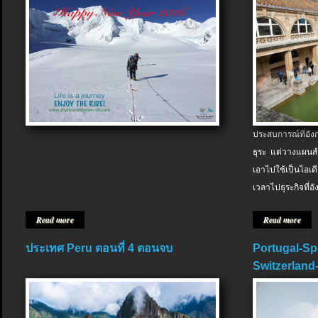
ประสบการณ์ที่อัง
ธุระ แต่วางแผนสำ
เอาไปใช้เป็นไอเด
เวลาไปธุระกิจที่อ
Read more
Read more
ประเทศ Peru ตอนที่ 4 ตอนจบ
Portugal-Sp
Switzerland-