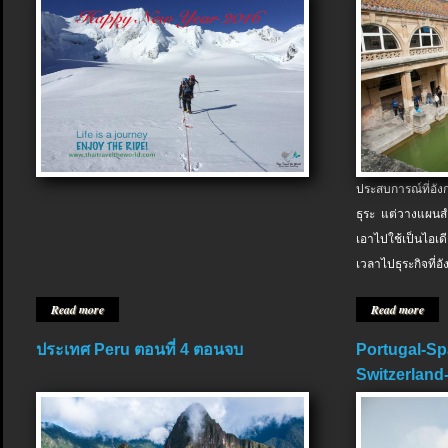
ประสบการณ์ที่อัง
ธุระ แต่วางแผนสำ
เอาไปใช้เป็นไอเด
เวลาไปธุระกิจที่อ
Read more
Read more
ประเทศ Peru ตอนที่ 4 ตอนจบ
Portugal-Sp
Switzerland-