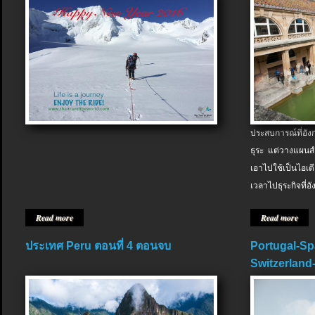
ประสบการณ์ที่อัง
ธุระ แต่วางแผนสำ
เอาไปใช้เป็นไอเด
เวลาไปธุระกิจที่อ
Read more
Read more
ประเทศ Peru ตอนที่ 4 ตอนจบ
Portugal-Sp
Switzerland-