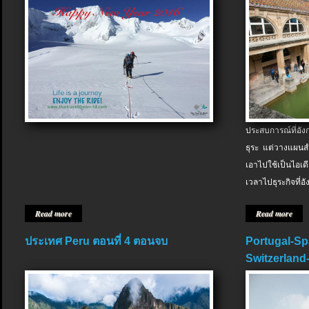
ประสบการณ์ที่อัง
ธุระ แต่วางแผนสำ
เอาไปใช้เป็นไอเด
เวลาไปธุระกิจที่อ
Read more
Read more
ประเทศ Peru ตอนที่ 4 ตอนจบ
Portugal-Sp
Switzerland-