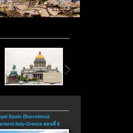
 1..
more...
more...
gal-Spain (Barcelona)-
erland-Italy-Greece ตอนที่ 6
บ