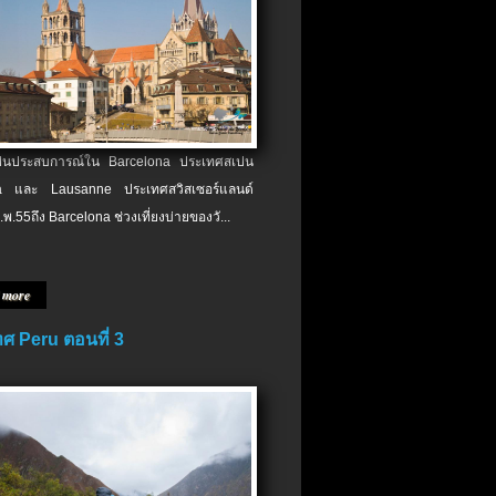
เป็นประสบการณ์ใน Barcelona ประเทศสเปน
 และ Lausanne ประเทศสวิสเซอร์แลนด์
.พ.​55ถึง Barcelona ช่วงเที่ยงบ่ายของวั...
 more
ศ Peru ตอนที่ 3