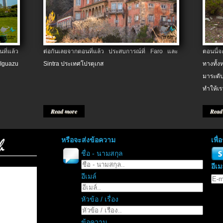
ที่แล้ว
ต่อกันเลยจากตอนที่แล้ว ประสบการณ์ที่ Faro และ
ตอนนี้
 Iguazu
Sintra ประเทศโปรตุเกส
ทางทั้
มาระดับ
ทำให้เร
Read more
Read
หรือจะส่งข้อความ
เพื
ชื่อ - นามสกุล
อีเม
อีเมล์
หัวข้อ / เรื่อง
ข้อความ