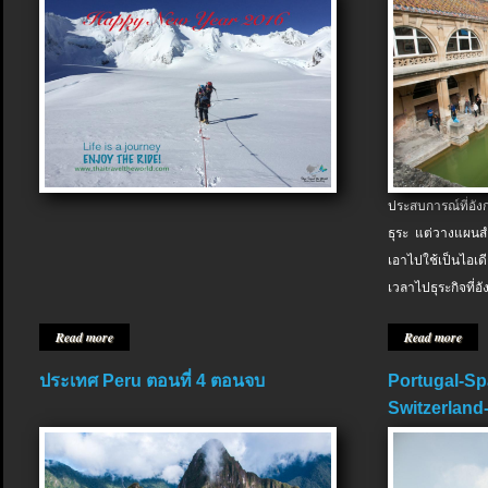
ประสบการณ์ที่อัง
ธุระ แต่วางแผนสำ
เอาไปใช้เป็นไอเด
เวลาไปธุระกิจที่อ
Read more
Read more
ประเทศ Peru ตอนที่ 4 ตอนจบ
Portugal-Sp
Switzerland-