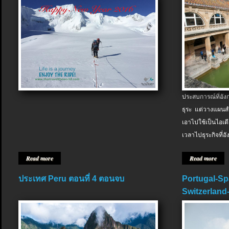
ประสบการณ์ที่อัง
ธุระ แต่วางแผนสำ
เอาไปใช้เป็นไอเด
เวลาไปธุระกิจที่อ
Read more
Read more
ประเทศ Peru ตอนที่ 4 ตอนจบ
Portugal-Sp
Switzerland-