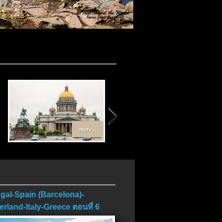
 1..
more...
more...
gal-Spain (Barcelona)-
erland-Italy-Greece ตอนที่ 6
บ