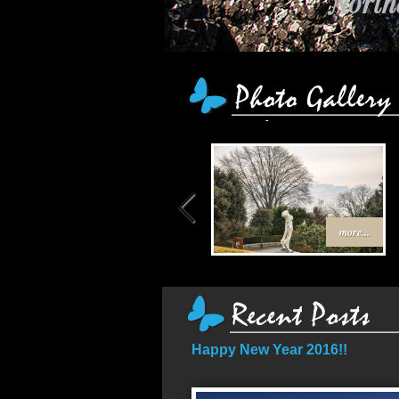
Northe
เส้นท
more...
Happy New Year 2016!!