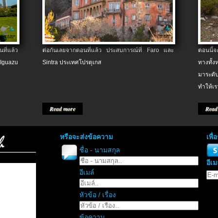
ที่แล้ว
ต่อกันเลยจากตอนที่แล้ว ประสบการณ์ที่ Faro และ
ตอนนี้
 Iguazu
Sintra ประเทศโปรตุเกส
ทางทั้
มาระดับ
ทำให้เร
Read more
Read
หรือจะส่งข้อความ
เพื
ชื่อ - นามสกุล
อีเม
อีเมล์
หัวข้อ / เรื่อง
ข้อความ