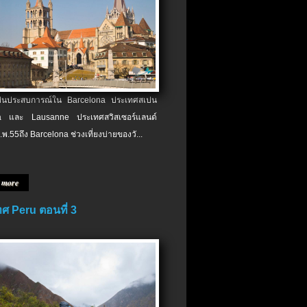
เป็นประสบการณ์ใน Barcelona ประเทศสเปน
 และ Lausanne ประเทศสวิสเซอร์แลนด์
.พ.​55ถึง Barcelona ช่วงเที่ยงบ่ายของวั...
 more
ศ Peru ตอนที่ 3