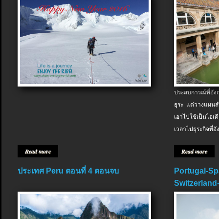
ประสบการณ์ที่อัง
ธุระ แต่วางแผนสำ
เอาไปใช้เป็นไอเด
เวลาไปธุระกิจที่อ
Read more
Read more
ประเทศ Peru ตอนที่ 4 ตอนจบ
Portugal-Sp
Switzerland-