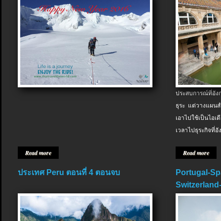
ประสบการณ์ที่อัง
ธุระ แต่วางแผนสำ
เอาไปใช้เป็นไอเด
เวลาไปธุระกิจที่อ
Read more
Read more
ประเทศ Peru ตอนที่ 4 ตอนจบ
Portugal-Sp
Switzerland-