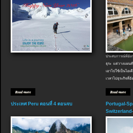
ประสบการณ์ที่อัง
ธุระ แต่วางแผนสำ
เอาไปใช้เป็นไอเด
เวลาไปธุระกิจที่อ
Read more
Read more
ประเทศ Peru ตอนที่ 4 ตอนจบ
Portugal-Sp
Switzerland-