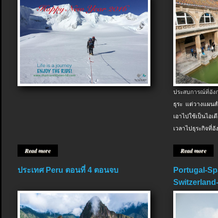
ประสบการณ์ที่อัง
ธุระ แต่วางแผนสำ
เอาไปใช้เป็นไอเด
เวลาไปธุระกิจที่อ
Read more
Read more
ประเทศ Peru ตอนที่ 4 ตอนจบ
Portugal-Sp
Switzerland-