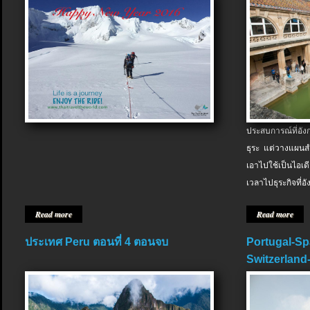
ประสบการณ์ที่อัง
ธุระ แต่วางแผนสำ
เอาไปใช้เป็นไอเด
เวลาไปธุระกิจที่อ
Read more
Read more
ประเทศ Peru ตอนที่ 4 ตอนจบ
Portugal-Sp
Switzerland-