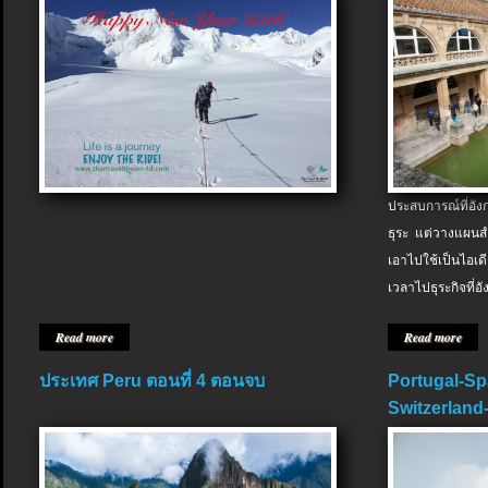
ประสบการณ์ที่อัง
ธุระ แต่วางแผนสำ
เอาไปใช้เป็นไอเด
เวลาไปธุระกิจที่อ
Read more
Read more
ประเทศ Peru ตอนที่ 4 ตอนจบ
Portugal-Sp
Switzerland-