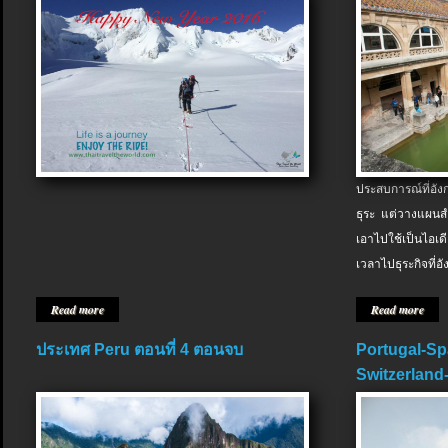
ประสบการณ์ที่อัง
ธุระ แต่วางแผนสำ
เอาไปใช้เป็นไอเด
เวลาไปธุระกิจที่อ
Read more
Read more
ประเทศ Peru ตอนที่ 4 ตอนจบ
Portugal-Sp
Switzerland-