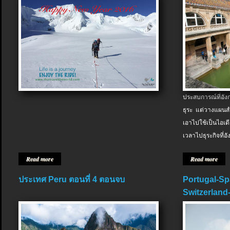
ประสบการณ์ที่อัง
ธุระ แต่วางแผนสำ
เอาไปใช้เป็นไอเด
เวลาไปธุระกิจที่อ
Read more
Read more
ประเทศ Peru ตอนที่ 4 ตอนจบ
Portugal-Sp
Switzerland-