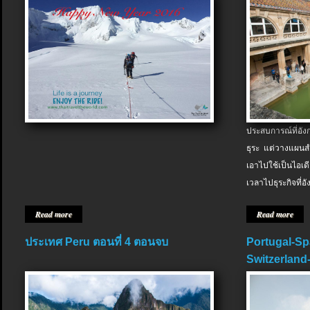
ประสบการณ์ที่อัง
ธุระ แต่วางแผนสำ
เอาไปใช้เป็นไอเด
เวลาไปธุระกิจที่อ
Read more
Read more
ประเทศ Peru ตอนที่ 4 ตอนจบ
Portugal-Sp
Switzerland-